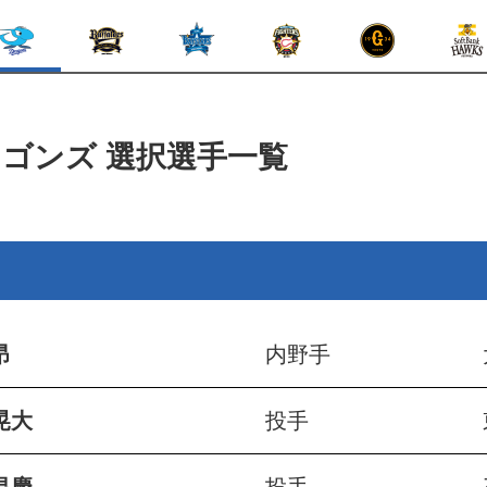
ラゴンズ
選択選手一覧
昂
内野手
晃大
投手