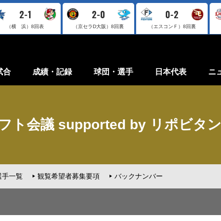
2-1
2-0
0-2
（横 浜）
8回表
（京セラD大阪）
8回裏
（エスコンＦ）
8回裏
試合
成績・記録
球団・選手
日本代表
ニ
ト会議 supported by リポビタ
選手一覧
観覧希望者募集要項
バックナンバー