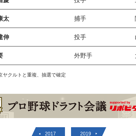
昌慶
投手
康太
捕手
建伸
投手
要
外野手
東京ヤクルトと重複、抽選で確定
2017
2019