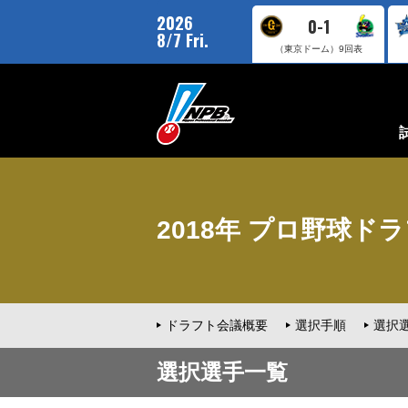
2026
0-1
8/7 Fri.
（東京ドーム）
9回表
2018年 プロ野球ドラフ
ドラフト会議概要
選択手順
選択
選択選手一覧