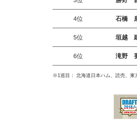
3位
勝野 
4位
石橋 
5位
垣越 
6位
滝野 
※1巡目： 北海道日本ハム、読売、