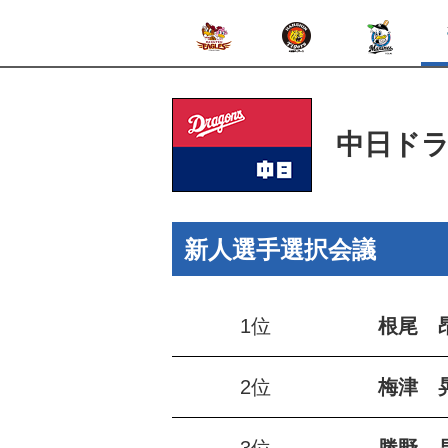
中日ド
新人選手選択会議
1位
根尾 
2位
梅津 