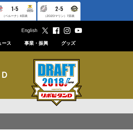
1-5
2-5
（ベルーナ）
8回表
（ZOZOマリン）
7回表
English
ュース
事業・振興
グッズ
ンＤ