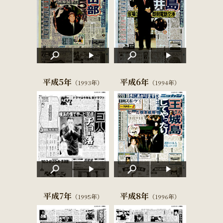
平成5年
平成6年
（1993年）
（1994年）
平成7年
平成8年
（1995年）
（1996年）