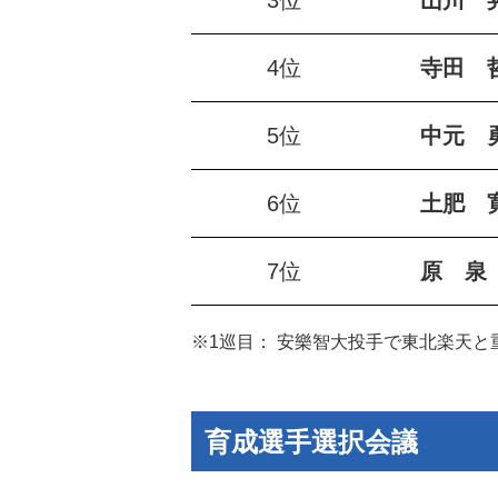
3位
山川 
4位
寺田 
5位
中元 
6位
土肥 
7位
原 泉
※1巡目： 安樂智大投手で東北楽天と
育成選手選択会議