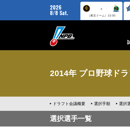
2026
-
8/8 Sat.
（東京ドーム）
15:00
2014年 プロ野球ドラフ
ドラフト会議概要
選択手順
選択
選択選手一覧