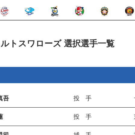
クルトスワローズ
選択選手一覧
真吾
投 手
蓮
投 手