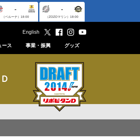
-
-
（ベルーナ）
18:00
（ZOZOマリン）
18:00
English
ュース
事業・振興
グッズ
ンＤ