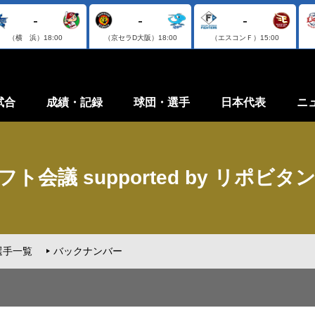
-
-
-
（横 浜）
18:00
（京セラD大阪）
18:00
（エスコンＦ）
15:00
試合
成績・記録
球団・選手
日本代表
ニ
ト会議 supported by リポビタ
選手一覧
バックナンバー