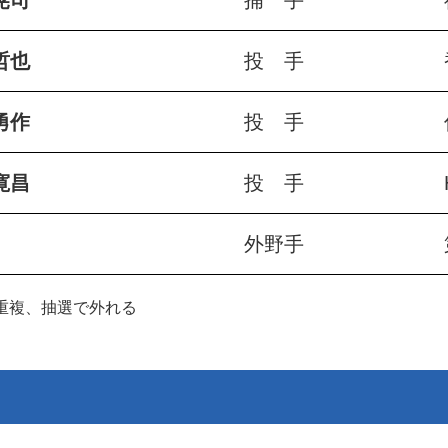
晃司
捕 手
哲也
投 手
勇作
投 手
寛昌
投 手
外野手
重複、抽選で外れる