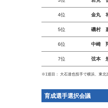
3位
岩見 
4位
金丸 
5位
磯村 
6位
中崎 
7位
弦本 
※1巡目： 大石達也投手で横浜、東
育成選手選択会議