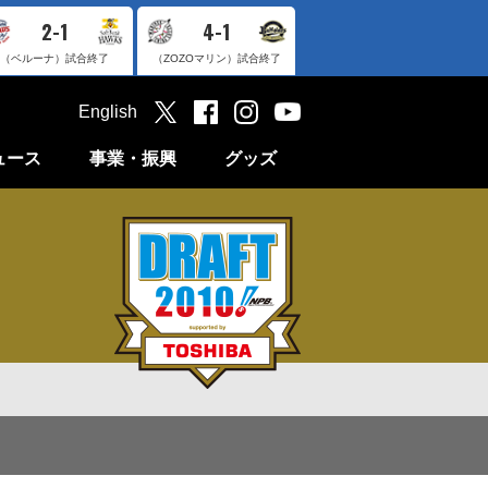
2-1
4-1
（ベルーナ）
試合終了
（ZOZOマリン）
試合終了
English
ュース
事業・振興
グッズ