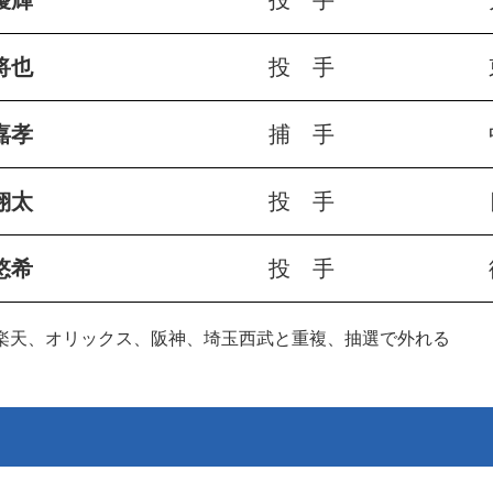
優輝
投 手
将也
投 手
嘉孝
捕 手
翔太
投 手
悠希
投 手
北楽天、オリックス、阪神、埼玉西武と重複、抽選で外れる