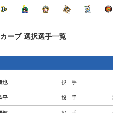
洋カープ
選択選手一覧
優也
投 手
恭平
投 手