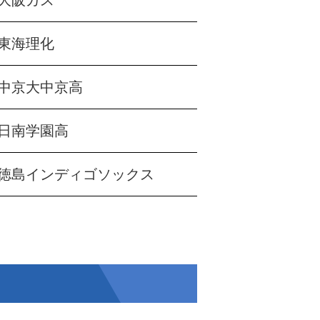
大阪ガス
東海理化
中京大中京高
日南学園高
徳島インディゴソックス