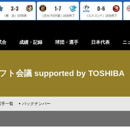
3-3
1-7
0-6
（横 浜）
10回表
（京セラD大阪）
試合終了
（エスコンＦ）
試合終了
試合
成績・記録
球団・選手
日本代表
ニ
会議 supported by TOSHIBA
選手一覧
バックナンバー