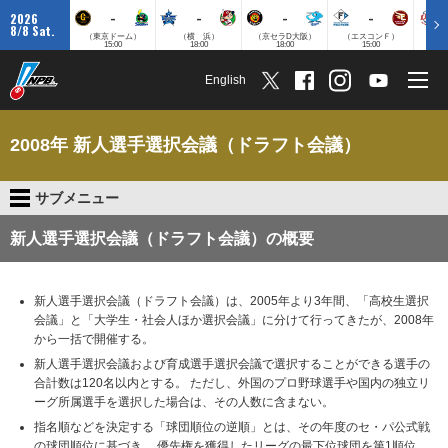
-
-
-
-
2026
8/8 Sat.
（東京ドーム）
（横 浜）
（京セラD大阪）
（エスコンＦ）
（
15:00
18:00
18:00
15:00
English
2008年 新人選手選択会議（ドラフト会議）
サブメニュー
新人選手選択会議（ドラフト会議）の概要
新人選手選択会議（ドラフト会議）は、2005年より3年間、「高校生選択
会議」と「大学生・社会人ほか選択会議」に分けて行ってきたが、2008年
から一括で開催する。
新人選手選択会議および育成選手選択会議で選択することができる選手の
合計数は120名以内とする。 ただし、外国のプロ野球選手や国内の独立リ
ーグ所属選手を選択した場合は、その人数に含まない。
指名順などを決定する「球団順位の逆順」とは、その年度のセ・パ公式戦
の球団順位に基づき、 優先権を獲得したリーグの最下位球団を第1順位、