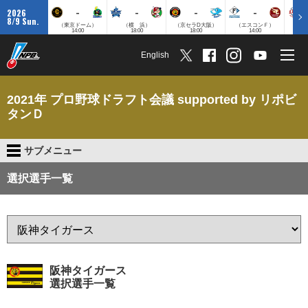
-
-
-
-
2026
8/9 Sun.
（東京ドーム）
（横 浜）
（京セラD大阪）
（エスコンＦ）
（
14:00
18:00
18:00
14:00
English
2021年 プロ野球ドラフト会議 supported by リポビ
タンＤ
サブメニュー
選択選手一覧
阪神タイガース
選択選手一覧