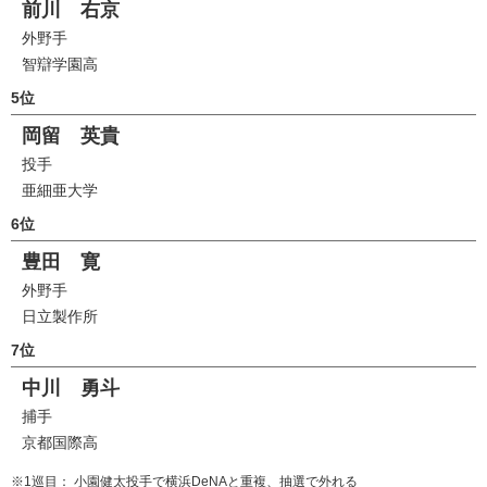
前川 右京
外野手
智辯学園高
5位
岡留 英貴
投手
亜細亜大学
6位
豊田 寛
外野手
日立製作所
7位
中川 勇斗
捕手
京都国際高
※1巡目： 小園健太投手で横浜DeNAと重複、抽選で外れる