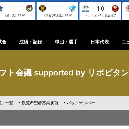
-
-
1-0
（横 浜）
18:00
（京セラD大阪）
18:00
（エスコンＦ）
試合終了
試合
成績・記録
球団・選手
日本代表
ニ
ト会議 supported by リポビタ
選手一覧
観覧希望者募集要項
バックナンバー