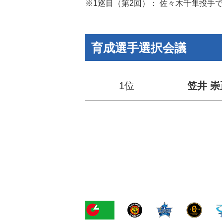
※1巡目（第2回）： 佐々木千隼投
育成選手選択会議
1位
笠井 崇