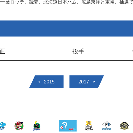
手で千葉ロッテ、読売、北海道日本ハム、広島東洋と重複、抽選
正
投手
2015
2017