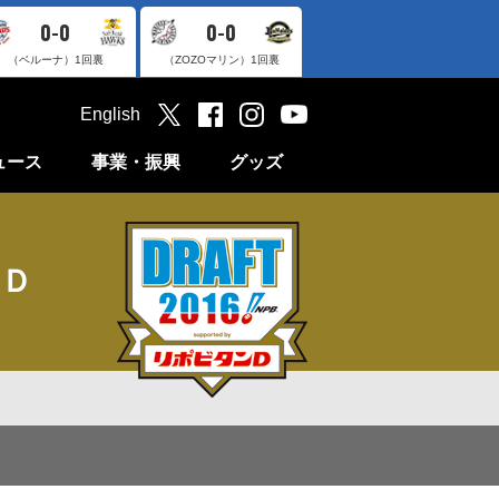
0-0
0-0
（ベルーナ）
1回裏
（ZOZOマリン）
1回裏
English
ュース
事業・振興
グッズ
ンＤ