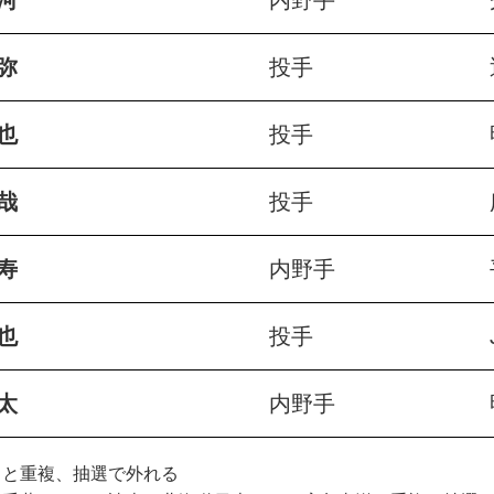
河
内野手
弥
投手
也
投手
哉
投手
寿
内野手
也
投手
太
内野手
日と重複、抽選で外れる