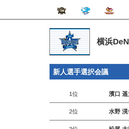
横浜De
新人選手選択会議
1位
濱口 遥
2位
水野 滉