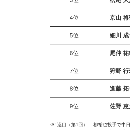
3位
松尾 大
4位
京山 将
5位
細川 成
6位
尾仲 祐
7位
狩野 行
8位
進藤 拓
9位
佐野 恵
※1巡目（第1回）： 柳裕也投手で中