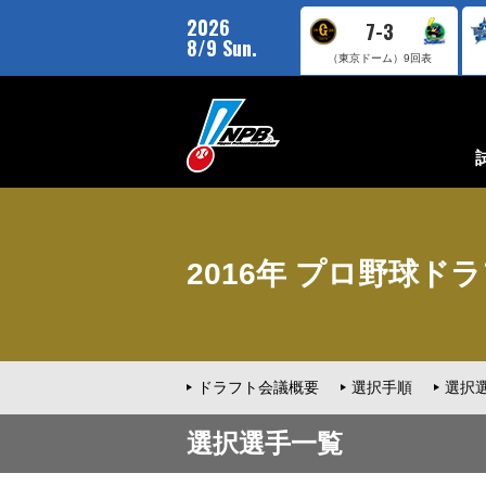
2026
7-3
8/9 Sun.
（東京ドーム）
9回表
2016年 プロ野球ドラフ
ドラフト会議概要
選択手順
選択
選択選手一覧