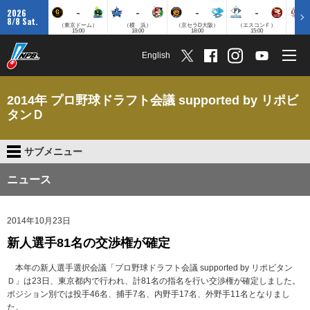
-
-
-
-
2026
8/8 Sat.
（東京ドーム）
（横 浜）
（京セラD大阪）
（エスコンＦ）
（
15:00
18:00
18:00
15:00
English
2014年 プロ野球ドラフト会議 supported by リポビ
タンＤ
サブメニュー
ニュース
2014年10月23日
新人選手81名の交渉権が確定
本年の新人選手選択会議「プロ野球ドラフト会議 supported by リポビタン
Ｄ」は23日、東京都内で行われ、計81名の指名を行い交渉権が確定しました。
ポジション別では投手46名、捕手7名、内野手17名、外野手11名となりまし
た。