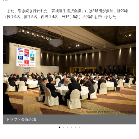
また、引き続き行われた「育成選手選択会議」には8球団が参加、計23名
（投手9名、捕手5名、内野手4名、外野手5名）の指名を行いました。
ドラフト会議会場
●
●
●
●
●
●