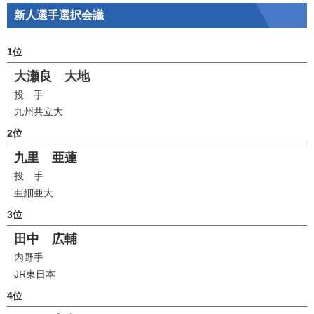
新人選手選択会議
1位
大瀬良 大地
投 手
九州共立大
2位
九里 亜蓮
投 手
亜細亜大
3位
田中 広輔
内野手
JR東日本
4位