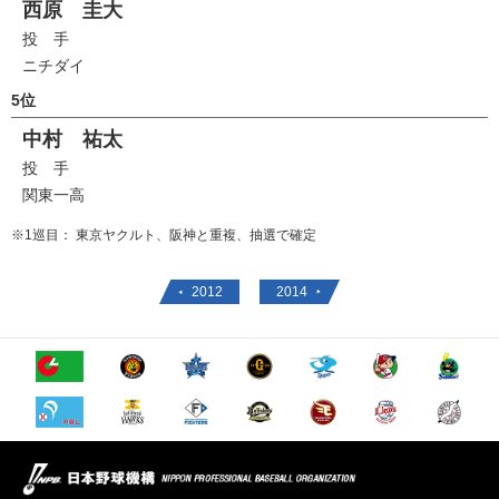
西原 圭大
投 手
ニチダイ
5位
中村 祐太
投 手
関東一高
※1巡目： 東京ヤクルト、阪神と重複、抽選で確定
2012
2014