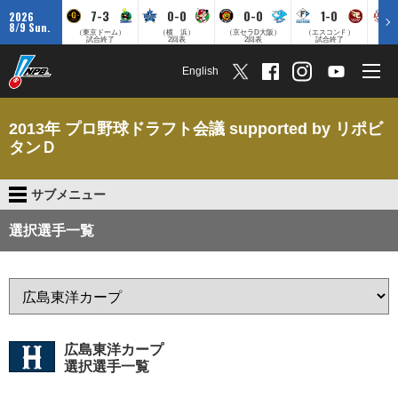
7-3
0-0
0-0
1-0
2026
8/9 Sun.
（東京ドーム）
（横 浜）
（京セラD大阪）
（エスコンＦ）
（
試合終了
2回表
2回表
試合終了
English
2013年 プロ野球ドラフト会議 supported by リポビ
タンＤ
サブメニュー
選択選手一覧
広島東洋カープ
選択選手一覧