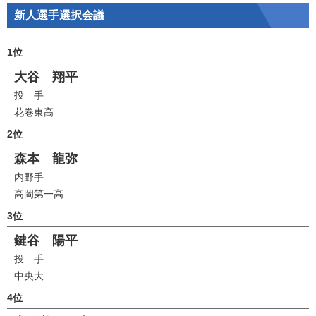
新人選手選択会議
1位
大谷 翔平
投 手
花巻東高
2位
森本 龍弥
内野手
高岡第一高
3位
鍵谷 陽平
投 手
中央大
4位