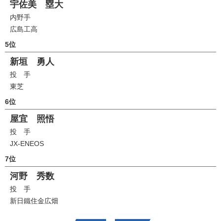
宇佐美 塁大
内野手
広島工高
5位
新垣 勇人
投 手
東芝
6位
屋宜 照悟
投 手
JX-ENEOS
7位
河野 秀数
投 手
新日鐵住金広畑