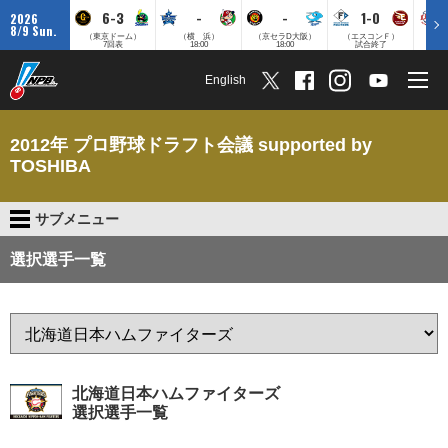
6-3
-
-
1-0
2026
8/9 Sun.
（東京ドーム）
（横 浜）
（京セラD大阪）
（エスコンＦ）
（
7回表
18:00
18:00
試合終了
English
2012年 プロ野球ドラフト会議 supported by
TOSHIBA
サブメニュー
選択選手一覧
北海道日本ハムファイターズ
選択選手一覧