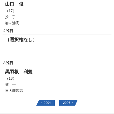
山口 俊
（17）
投 手
柳ヶ浦高
２巡目
（選択権なし）
３巡目
黒羽根 利規
（18）
捕 手
日大藤沢高
2004
2006