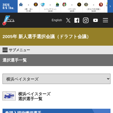
-
-
-
-
2026
8/6 Thu.
（横 浜）
（バンテリン）
（マツダ）
（京セラD大阪）
（みずほ
17:45
18:00
18:00
18:00
English
2005年 新人選手選択会議（ドラフト会議）
サブメニュー
選択選手一覧
横浜ベイスターズ
選択選手一覧